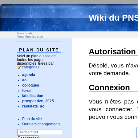
Wiki du PN
Piste:
•
start
Vous êtes ici:
start
Autorisation
PLAN DU SITE
Voici un plan du site de
toutes les pages
disponibles, triées par
Désolé, vous n'av
catégories
.
votre demande.
agenda
ao
Connexion
colloques
forum
labellisation
Vous n'êtes pas c
prospective_2025
resultats_ao
vous connecter. 
pouvoir vous conn
Plan du site
Derniers changements